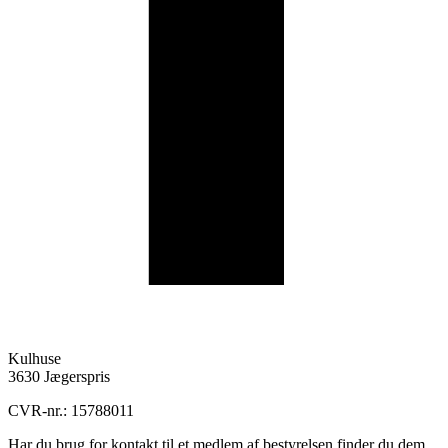
Hornsved Grundejerforening
Kulhuse
3630 Jægerspris
CVR-nr.: 15788011
Har du brug for kontakt til et medlem af bestyrelsen finder du dem