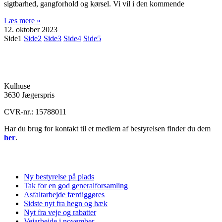
sigtbarhed, gangforhold og kørsel. Vi vil i den kommende
Læs mere »
12. oktober 2023
Side
1
Side
2
Side
3
Side
4
Side
5
Hornsved Grundejerforening
Kulhuse
3630 Jægerspris
CVR-nr.: 15788011
Har du brug for kontakt til et medlem af bestyrelsen finder du dem
her
.
Seneste nyheder
Ny bestyrelse på plads
Tak for en god generalforsamling
Asfaltarbejde færdiggøres
Sidste nyt fra hegn og hæk
Nyt fra veje og rabatter
Vejarbejde i november