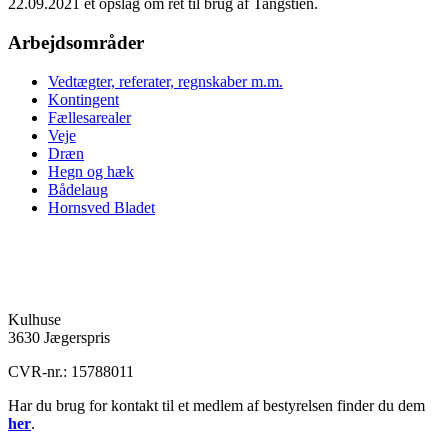
22.09.2021 et opslag om ret til brug af Tangstien.
Arbejdsområder
Vedtægter, referater, regnskaber m.m.
Kontingent
Fællesarealer
Veje
Dræn
Hegn og hæk
Bådelaug
Hornsved Bladet
Hornsved Grundejerforening
Kulhuse
3630 Jægerspris
CVR-nr.: 15788011
Har du brug for kontakt til et medlem af bestyrelsen finder du dem
her
.